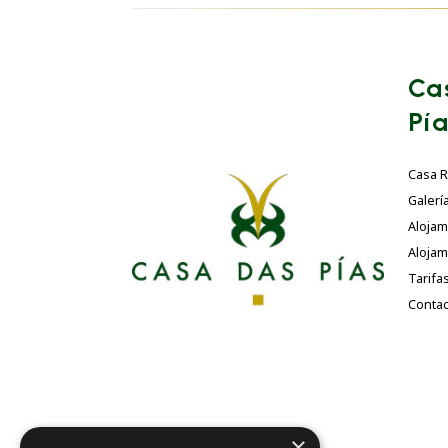
Ca
Pí
Casa R
Galerí
Aloja
Alojam
Tarifa
Contac
×