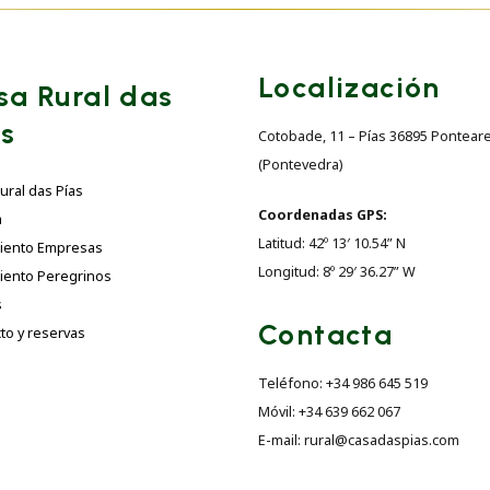
Localización
sa Rural das
as
Cotobade, 11 – Pías 36895 Pontear
(Pontevedra)
ural das Pías
Coordenadas GPS:
a
Latitud: 42º 13′ 10.54” N
miento Empresas
Longitud: 8º 29′ 36.27” W
iento Peregrinos
s
Contacta
to y reservas
Teléfono: +34 986 645 519
Móvil: +34 639 662 067
E-mail: rural@casadaspias.com