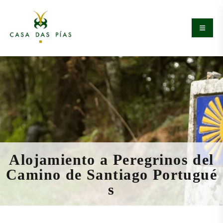
A
l
o
j
a
m
i
e
n
t
o
a
P
e
r
e
g
r
i
n
o
s
d
e
l
C
a
m
i
n
o
d
e
S
a
n
t
i
a
g
o
P
o
r
t
u
g
u
é
s