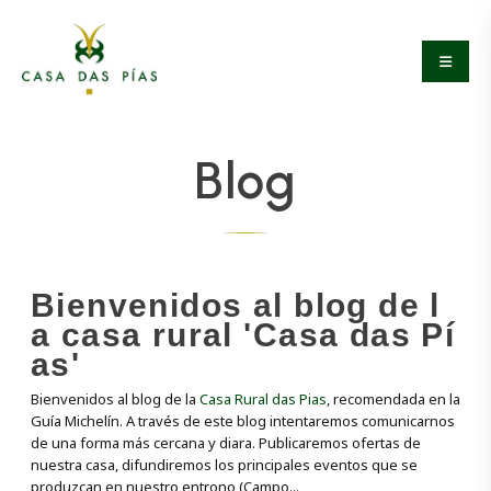
Blog
B
i
e
n
v
e
n
i
d
o
s
a
l
b
l
o
g
d
e
l
a
c
a
s
a
r
u
r
a
l
'
C
a
s
a
d
a
s
P
í
a
s
'
Bienvenidos al blog de la
Casa Rural das Pias
, recomendada en la
Guía Michelín. A través de este blog intentaremos comunicarnos
de una forma más cercana y diara. Publicaremos ofertas de
nuestra casa, difundiremos los principales eventos que se
produzcan en nuestro entrono (Campo...