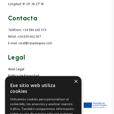
Longitud: 8º 29′ 36.27” W
Contacta
Teléfono: +34 986 645 519
Móvil: +34 639 662 067
E-mail: rural@casadaspias.com
Legal
Aviso Legal
Política de Privacidad
×
Política de Cookies
Ese sitio web utiliza
Accesibilidad
cookies
Utilizamos cookies para personalizar el
contenido, los anuncios y analizar nuestro
tráfico. También compartimos información
sobre su uso de nuestro sitio con nuestros