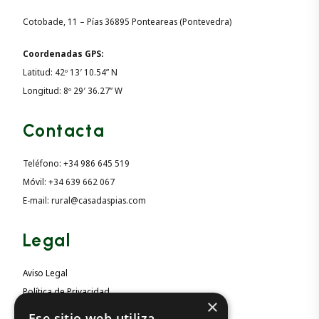
Cotobade, 11 – Pías 36895 Ponteareas (Pontevedra)
Coordenadas GPS:
Latitud: 42º 13′ 10.54” N
Longitud: 8º 29′ 36.27” W
Contacta
Teléfono: +34 986 645 519
Móvil: +34 639 662 067
E-mail: rural@casadaspias.com
Legal
Aviso Legal
Política de Privacidad
×
Política de Cookies
Ese sitio web utiliza